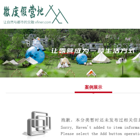
首 页
微度假营地
千寻故事汇
金龟露营小镇
案例展示
主题活动方案
团建预约
联系我们