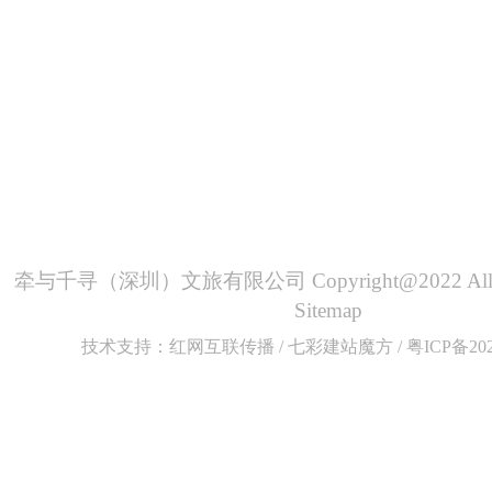
“ 露 营 + ”文化体验
联动
以露营为起点，将潮流文化、自然美学、运动团建、
旅融入泛户外微度假体验中
牵与千寻（深圳）文旅有限公司 Copyright@2022 All Righ
Sitemap
技术支持：
红网互联传播
/
七彩建站魔方
/
粤ICP备202