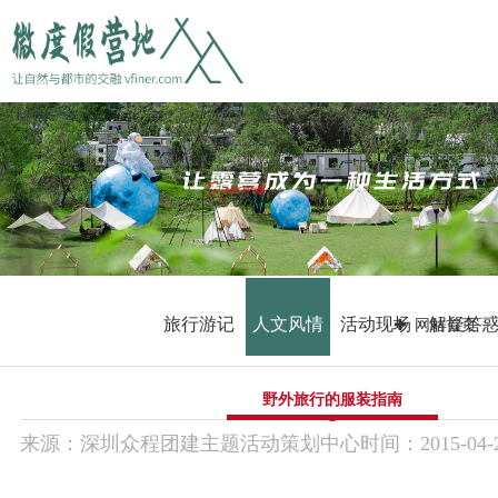
首 页
微度假营地
千寻故事汇
金龟露营小镇
旅行游记
人文风情
活动现场
解疑答
网站首页
主题活动方案
野外旅行的服装指南
团建预约
来源：
深圳众程团建主题活动策划中心
时间：
2015-
04-
联系我们